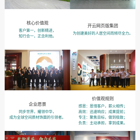
核心价值观
开云网页版集团
客户第一，创新精进，
为创建美好的人居空间而倾尽全力。
知行合一，正念利他。
价值观规则
企业愿景
感恩：恩惜客户，薪火相传；
同步世界，耀领中华，
高效：迅速响应；成果提前；
成为全球空间质材饰面的引领者。
专注：聚焦目标，做到极致；
负责：主动承担，拿到成果。