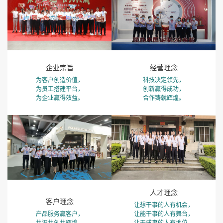
企业宗旨
经营理念
为客户创造价值，
科技决定领先，
为员工搭建平台，
创新赢得成功，
为企业赢得效益。
合作铸就辉煌。
人才理念
客户理念
让想干事的人有机会，
产品服务赢客户，
让能干事的人有舞台，