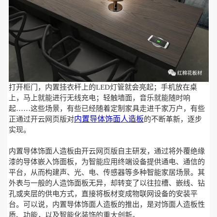
打开柜门，内置挂衣杆上的
LED
灯管就会亮起；手机放在桌
上，马上就能进行无线充电；轻触墙面，音乐就能随时响
起……这些场景，有些已经随着定制家具走进千家万户，有些
内置导体饰面人造板
正通过开云网页版对
的不断革新，逐步
实现。
内置导体饰面人造板由开云网页版自主研发，通过将外覆绝缘
漆的导体嵌入饰面板，为智能应用终端设备提供通电、通信的
平台，从而构建声、光、电、传感器等多种智能家居场景。其
外表与一般的人造饰面板无异，却转变了以往拉槽、嵌线、钻
孔或夹层的供电方式，直接将板材变成物联网设备的安装平
台。可以说，内置导体饰面人造板的推出，是对饰面人造板性
质、功能，以及智能化装饰的重大创新。