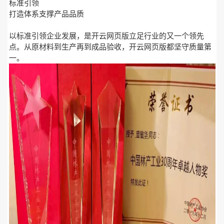
标准引领
打造体系支撑产品品质
以标准引领企业发展，是开云网页版立足行业的又一个领先
点。从原材料到生产再到成品验收，开云网页版都坚守质量第
一。