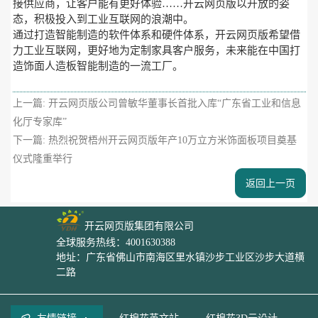
接供应商，让客户能有更好体验……开云网页版以开放的姿
态，积极投入到工业互联网的浪潮中。
通过打造智能制造的软件体系和硬件体系，开云网页版希望借
力工业互联网，更好地为定制家具客户服务，未来能在中国打
造饰面人造板智能制造的一流工厂。
上一篇:
开云网页版公司曾敏华董事长首批入库“广东省工业和信息
化厅专家库”
下一篇:
热烈祝贺梧州开云网页版年产10万立方米饰面板项目奠基
仪式隆重举行
返回上一页
开云网页版集团有限公司
全球服务热线：4001630388
地址：广东省佛山市南海区里水镇沙步工业区沙步大道横
二路