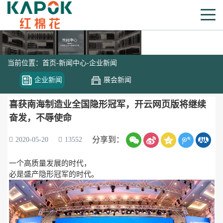
当前位置：
首页
-
新闻中心
-
企业新闻
企业新闻
展会新闻
喜获南海制造业全国隐形冠军，开云网页版将继续
奋发，不辱使命
分享到：
2020-05-20
13552
一个高质量发展的时代，
必是盛产隐形冠军的时代。