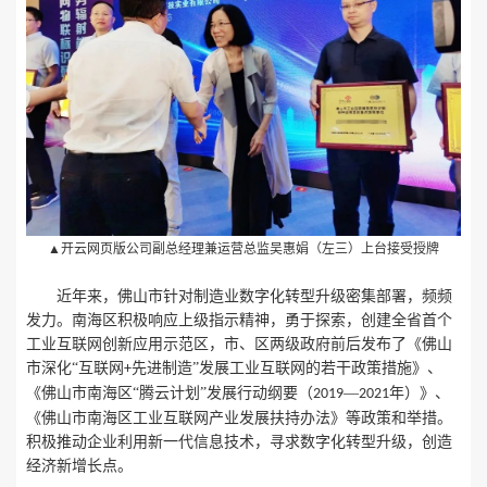
▲开云网页版公司副总经理兼运营总监吴惠娟（左三）上台接受授牌
近年来，佛山市针对制造业数字化转型升级密集部署，频频
发力。南海区积极响应上级指示精神，勇于探索，创建全省首个
工业互联网创新应用示范区，市、区两级政府前后发布了《佛山
市深化
“互联网
先进制造
”发展工业互联网的若干政策措施》、
+
《佛山市南海区“腾云计划”发展行动纲要（
—
年）》、
2019
2021
《佛山市南海区工业互联网产业发展扶持办法》等政策和举措。
积极推动企业利用新一代信息技术，寻求数字化转型升级，创造
经济新增长点。