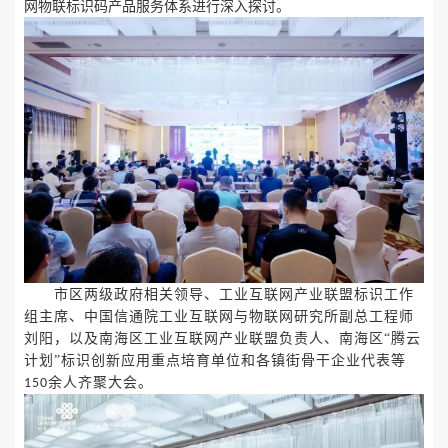
网物联标识码产品服务体系进行深入探讨。
市区两级政府相关领导、工业互联网产业联盟标识工作
组主席、中国信通院工业互联网与物联网研究所副总工程师
刘阳，以及南海区工业互联网产业联盟负责人、南海区
“腾云
计划”标识创新应用重点培育单位和各镇街骨干企业代表等
余人齐聚大会。
150