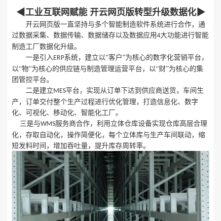
◀工业互联网赋能 开云网页版转型升级数据化▶
开云网页版一直坚持与多个智能制造软件系统进行合作，通
过数据采集、数据传输、数据储存以及数据应用
大功能进行智能
4
制造工厂数据化升级。
一是引入
系统，建立以
“客户”为核心的数字化营销平台，
ERP
以“物”为核心的供应链与制造管理运营平台，以“财”为核心的集
团管控平台。
二是建立
平台，实现从订单下达到供应商送货，车间生
MES
产，订单交付整个生产过程进行优化管理，打造信息化、数字
化、可视化、移动化、智能化工厂。
三是与
服务商合作，利用立体仓库设备实现仓库高层合理
WMS
化，存取自动化，操作简便化，每个立体库与生产车间联动，缩
短发料时间，增加吞吐量，提升库存周转率。