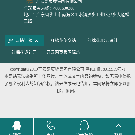
开云网页版集团有限公司
全球服务热线：4001630388
地址：广东省佛山市南海区里水镇沙步工业区沙步大道横
二路
友情链接
红棉花英文站
红棉花3D云设计
红棉花设计园
开云网页版国际站
copyright©2019开云网页版集团有限公司
粤ICP备18019959号-1
本网站无法鉴别所上传图片、字体或文字内容的版权，如无意中侵犯
了哪个权利人的知识产权，请来信或来电告知，本网站将立即予以删
除，谢谢。
开云网页版登录入口
|
开云在线登陆入口_开云（中国）
|
星空注
册大厅
|
开云英超官网_开云online（中国）
|
开云网页版
|
开云网
页版登录入口
|
开云官方网址
|
开云网页版
|
开云官方网页版
|
在线咨询
电话
色卡报价
TOP