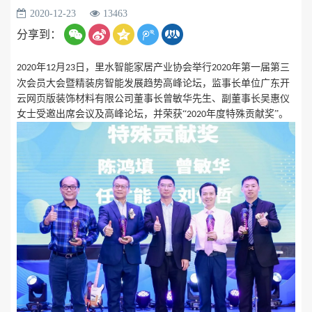
2020-12-23
13463
分享到：
年
月
日，里水智能家居产业协会举行
年第一届第三
2020
12
23
2020
次会员大会暨精装房智能发展趋势高峰论坛，监事长单位广东开
云网页版装饰材料有限公司董事长曾敏华先生、副董事长吴惠仪
女士受邀出席会议及高峰论坛，并荣获“
年度特殊贡献奖”。
2020