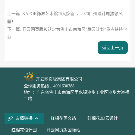
上一篇:
KAPOK饰界艺术馆“6大焕新”，2020广州设计周独领风
骚！
下一篇:
开云网页版被认定为佛山市南海区“腾云计划”重点扶持企
业
返回上一页
开云网页版集团有限公司
全球服务热线：4001630388
地址：广东省佛山市南海区里水镇沙步工业区沙步大道横
二路
友情链接
红棉花英文站
红棉花3D云设计
红棉花设计园
开云网页版国际站