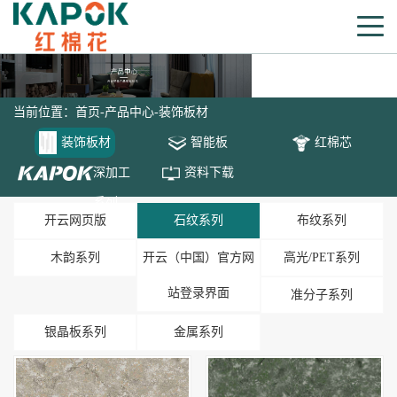
当前位置：
首页
-
产品中心
-
装饰板材
装饰板材
智能板
红棉芯
深加工
资料下载
系列
开云网页版
石纹系列
布纹系列
木韵系列
开云（中国）官方网
高光/PET系列
站登录界面
准分子系列
银晶板系列
金属系列