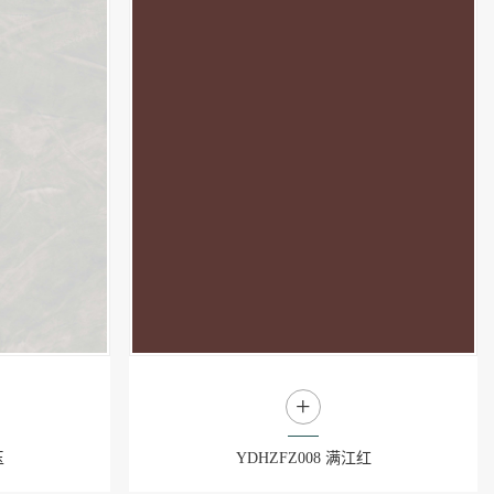
+
玉
YDHZFZ008 满江红