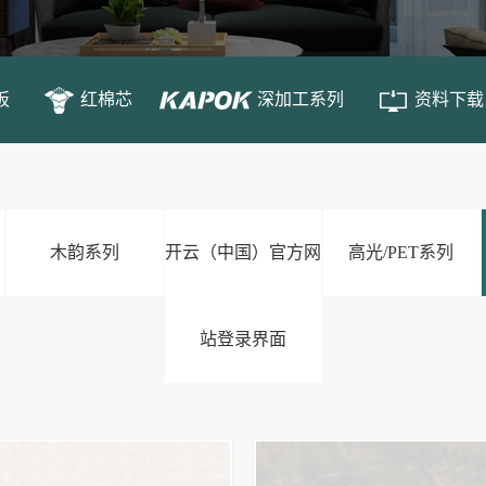
板
红棉芯
深加工系列
资料下载
木韵系列
开云（中国）官方网
高光/PET系列
站登录界面