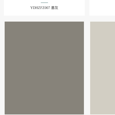
YDHZFZ007 墨灰