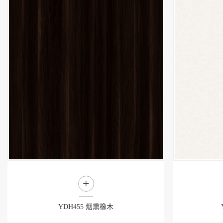
+
YDH455 烟熏橡木