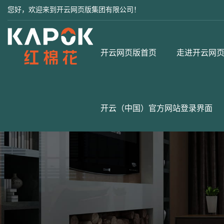
您好，欢迎来到开云网页版集团有限公司！
开云网页版首页
走进开云网
开云（中国）官方网站登录界面