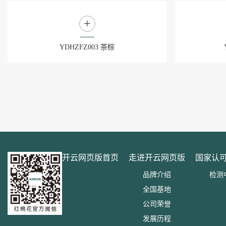
+
YDHZFZ003 茶棕
开云网页版首页
走进开云网页版
国家认
品牌介绍
检测
全国基地
公司荣誉
发展历程