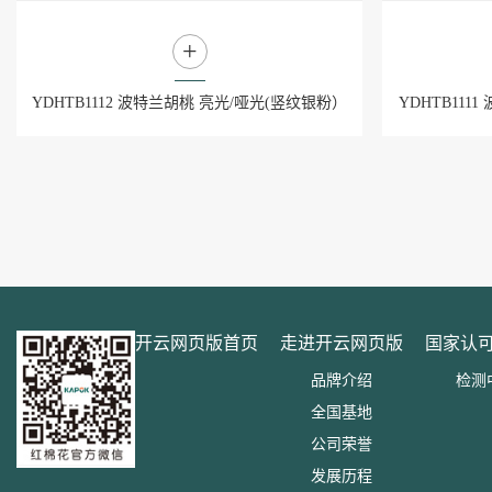
+
YDHTB1112 波特兰胡桃 亮光/哑光(竖纹银粉）
YDHTB111
开云网页版首页
走进开云网页版
国家认
品牌介绍
检测
全国基地
公司荣誉
发展历程