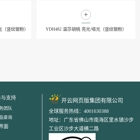
+
/哑光（竖纹银粉）
YDH482 温莎胡桃 亮光/哑光（竖纹银粉）
务与支持
开云网页版集团有限公司
务团队
全球服务热线：4001630388
品查询
地址：广东省佛山市南海区里水镇沙步
界面
工业区沙步大道横二路