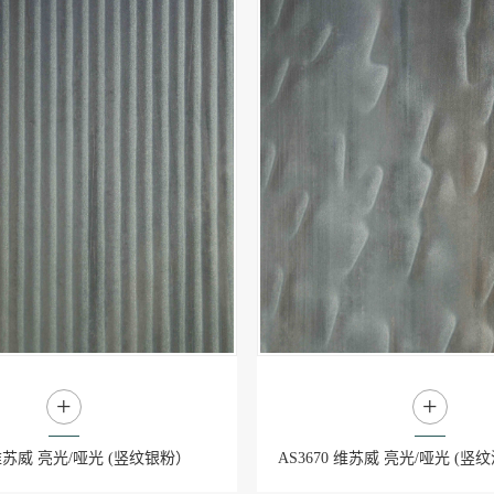
+
+
1维苏威 亮光/哑光 (竖纹银粉）
AS3670 维苏威 亮光/哑光 (