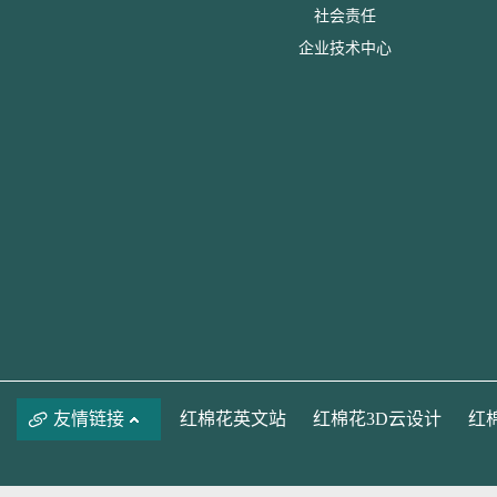
社会责任
企业技术中心
友情链接
红棉花英文站
红棉花3D云设计
红